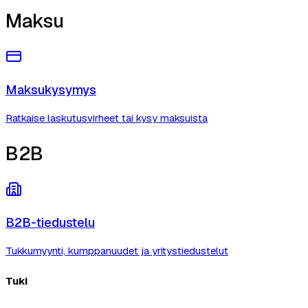
Maksu
Maksukysymys
Ratkaise laskutusvirheet tai kysy maksuista
B2B
B2B-tiedustelu
Tukkumyynti, kumppanuudet ja yritystiedustelut
Tuki